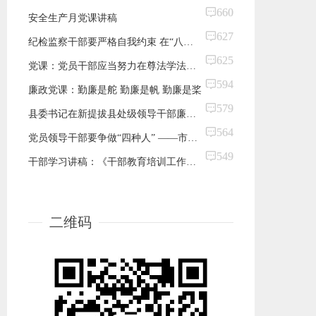
660
安全生产月党课讲稿
627
纪检监察干部要严格自我约束 在“八小时”外走前列做表率——在主题党日上的专题党课讲稿
625
党课：党员干部应当努力在尊法学法守法用法上作表率
594
廉政党课：勤廉是舵 勤廉是帆 勤廉是桨
579
县委书记在新提拔县处级领导干部廉政党课上的讲稿：当政治上的明白人、清醒人 坚决不做政治上的糊涂人、两面人
564
党员领导干部要争做“四种人” ——市纪委书记在市管干部任前廉政谈话会上的讲话
549
干部学习讲稿：《干部教育培训工作条例》解读（上）
二维码