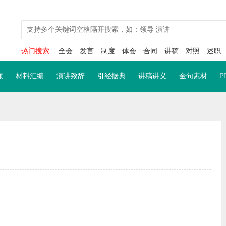
热门搜索:
全会
发言
制度
体会
合同
讲稿
对照
述职
廉
材料汇编
演讲致辞
引经据典
讲稿讲义
金句素材
P