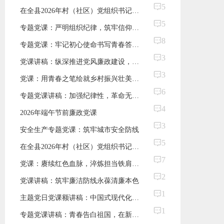
5
在全县2026年村（社区）党组织书记培训班上的专题党课讲稿
5
专题党课：严明组织纪律，筑牢信仰根基
8
专题党课：牢记初心使命书写青春答卷+在新时代长征路上厚植家国情怀
3
党课讲稿：纵深推进党风廉政建设，打造廉洁高效人社队伍
3
党课：用青春之笔绘就乡村振兴壮美画卷
6
专题党课讲稿：加强纪律性，革命无不胜
4
2026年端午节前廉政党课
3
安全生产专题党课：筑牢城市安全防线
5
在全县2026年村（社区）党组织书记、主任专题党课上的讲话
7
党课：赓续红色血脉，淬炼担当铁肩，在新征程上书写无愧于时代的崭新篇章
2
党课讲稿：筑牢廉洁防线永葆清廉本色
1
主题党日党课额讲稿：中国式现代化的探索历程与重点任务怎么干的思考
1
专题党课讲稿：青春告白祖国，在新时代长征路上厚植家国情怀的青春实践