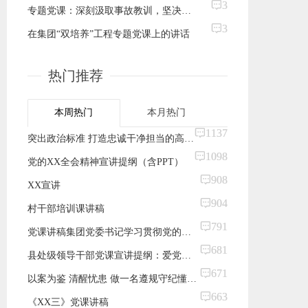
3
专题党课：深刻汲取事故教训，坚决筑牢安全生产防线，全力保障人民群众生命财产安全
3
在集团“双培养”工程专题党课上的讲话
热门推荐
本周热门
本月热门
1137
突出政治标准 打造忠诚干净担当的高素质干部队伍 ——在组织系统专题党课上的讲稿
1098
党的XX全会精神宣讲提纲（含PPT）
908
XX宣讲
904
村干部培训课讲稿
791
党课讲稿集团党委书记学习贯彻党的XX全会精神专题党课（含PPT）
681
县处级领导干部党课宣讲提纲：爱党信党跟党走 立足本职有担当
671
以案为鉴 清醒忧患 做一名遵规守纪懂感恩的烟草人 ——在“用身边案教育身边人”警示教育廉政党课上的讲话
663
《XX三》党课讲稿