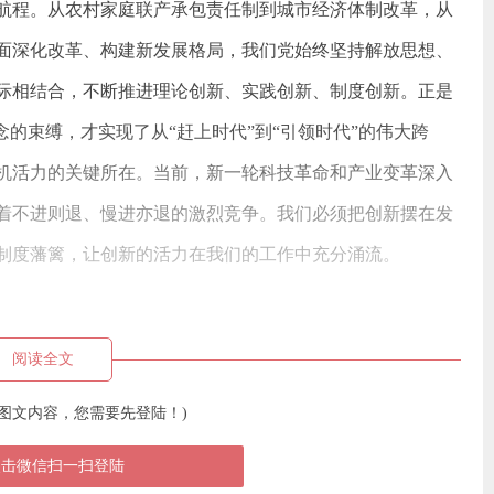
航程。从农村家庭联产承包责任制到城市经济体制改革，从
面深化改革、构建新发展格局，我们党始终坚持解放思想、
际相结合，不断推进理论创新、实践创新、制度创新。正是
念的束缚，才实现了从“赶上时代”到“引领时代”的伟大跨
机活力的关键所在。当前，新一轮科技革命和产业变革深入
着不进则退、慢进亦退的激烈竞争。我们必须把创新摆在发
制度藩篱，让创新的活力在我们的工作中充分涌流。
阅读全文
图文内容，您需要先登陆！)
点击微信扫一扫登陆