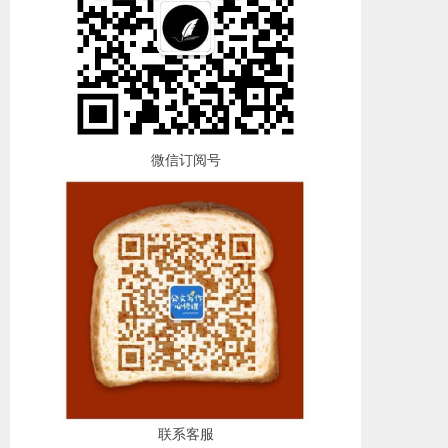
微信订阅号
联系客服