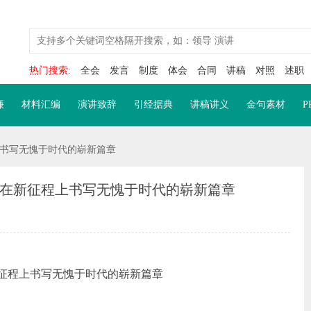
热门搜索:
全会
发言
制度
体会
合同
讲稿
对照
述职
廉
材料汇编
演讲致辞
引经据典
讲稿讲义
金句素材
P
书写无愧于时代的崭新篇章
在新征程上书写无愧于时代的崭新篇章
征程上书写无愧于时代的崭新篇章