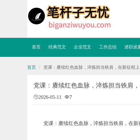
首页
经典范文
企业范文
工作总结
述职述
首页
/
党课：赓续红色血脉，淬炼担当铁肩，在新征程上
党课：赓续红色血脉，淬炼担当铁肩，
2026-05-11
7
党课：赓续红色血脉，淬炼担当铁肩，在新